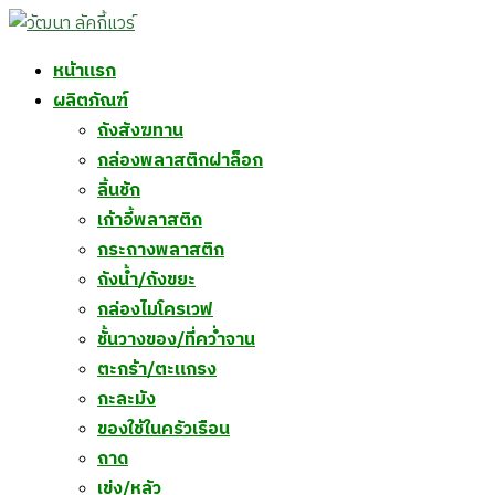
Skip
to
หน้าแรก
content
ผลิตภัณฑ์
ถังสังฆทาน
กล่องพลาสติกฝาล็อก
ลิ้นชัก
เก้าอี้พลาสติก
กระถางพลาสติก
ถังน้ำ/ถังขยะ
กล่องไมโครเวฟ
ชั้นวางของ/ที่คว่ำจาน
ตะกร้า/ตะแกรง
กะละมัง
ของใช้ในครัวเรือน
ถาด
เข่ง/หลัว