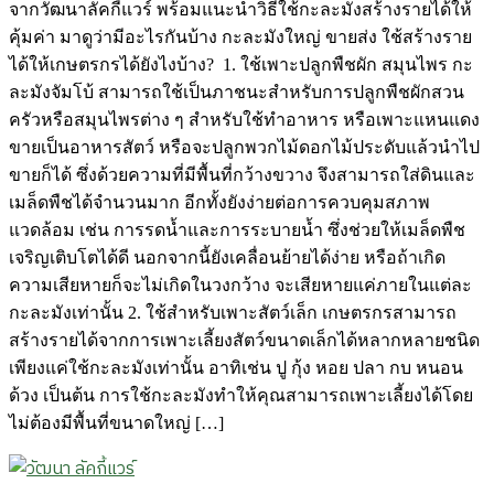
จากวัฒนาลัคกี้แวร์ พร้อมแนะนำวิธีใช้กะละมังสร้างรายได้ให้
คุ้มค่า มาดูว่ามีอะไรกันบ้าง กะละมังใหญ่ ขายส่ง ใช้สร้างราย
ได้ให้เกษตรกรได้ยังไงบ้าง? 1. ใช้เพาะปลูกพืชผัก สมุนไพร กะ
ละมังจัมโบ้ สามารถใช้เป็นภาชนะสำหรับการปลูกพืชผักสวน
ครัวหรือสมุนไพรต่าง ๆ สำหรับใช้ทำอาหาร หรือเพาะแหนแดง
ขายเป็นอาหารสัตว์ หรือจะปลูกพวกไม้ดอกไม้ประดับแล้วนำไป
ขายก็ได้ ซึ่งด้วยความที่มีพื้นที่กว้างขวาง จึงสามารถใส่ดินและ
เมล็ดพืชได้จำนวนมาก อีกทั้งยังง่ายต่อการควบคุมสภาพ
แวดล้อม เช่น การรดน้ำและการระบายน้ำ ซึ่งช่วยให้เมล็ดพืช
เจริญเติบโตได้ดี นอกจากนี้ยังเคลื่อนย้ายได้ง่าย หรือถ้าเกิด
ความเสียหายก็จะไม่เกิดในวงกว้าง จะเสียหายแค่ภายในแต่ละ
กะละมังเท่านั้น 2. ใช้สำหรับเพาะสัตว์เล็ก เกษตรกรสามารถ
สร้างรายได้จากการเพาะเลี้ยงสัตว์ขนาดเล็กได้หลากหลายชนิด
เพียงแค่ใช้กะละมังเท่านั้น อาทิเช่น ปู กุ้ง หอย ปลา กบ หนอน
ด้วง เป็นต้น การใช้กะละมังทำให้คุณสามารถเพาะเลี้ยงได้โดย
ไม่ต้องมีพื้นที่ขนาดใหญ่ […]