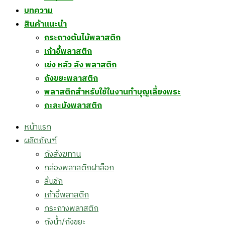
บทความ
สินค้าแนะนำ
กระถางต้นไม้พลาสติก
เก้าอี้พลาสติก
เข่ง หลัว ลัง พลาสติก
ถังขยะพลาสติก
พลาสติกสำหรับใช้ในงานทำบุญเลี้ยงพระ
กะละมังพลาสติก
Menu
หน้าแรก
ผลิตภัณฑ์
ถังสังฆทาน
กล่องพลาสติกฝาล็อก
ลิ้นชัก
เก้าอี้พลาสติก
กระถางพลาสติก
ถังน้ำ/ถังขยะ