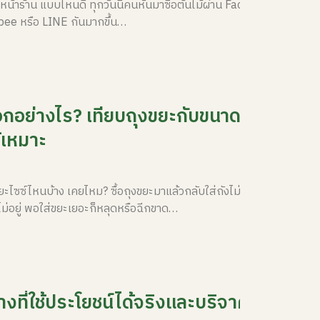
หน้าร้าน แบบไหนดี ทุกวันนี้คนหันมาซื้อต้นไม้ผ่าน Facebook,
pee หรือ LINE กันมากขึ้น…
อกอย่างไร? เทียบถุงขยะกับขนาดถังขยะ
ห้เหมาะ
ไซซ์ไหนบ้าง เคยไหม? ซื้อถุงขยะมาแล้วกลับใส่ถังไม่ได้ บางครั้ง
ไม่อยู่ พอใส่ขยะเยอะก็หลุดหรือฉีกขาด…
งที่ใช้ประโยชน์ได้จริงและบริจาคต่อได้