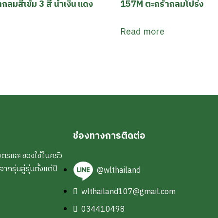
ลมสีเข้ม 3 สี น้ำเงิน แดง
157M ตะกร้ากลมโปร่ง
Read more
ช่องทางการติดต่อ
ษตรและของใช้ในครัว
ุ่นสู่รุ่นตั้งแต่ปี
@wlthailand
wlthailand107@gmail.com
034410498