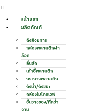
หน้าแรก
ผลิตภัณฑ์
ถังสังฆทาน
กล่องพลาสติกฝา
ล็อก
ลิ้นชัก
เก้าอี้พลาสติก
กระถางพลาสติก
ถังน้ำ/ถังขยะ
กล่องไมโครเวฟ
ชั้นวางของ/ที่คว่ำ
จาน