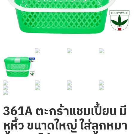
361A ตะกร้าแชมเปี้ยน มี
หูหิ้ว ขนาดใหญ่ ใส่ลูกหมา