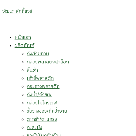
วัฒนา ลัคกี้แวร์
Menu
หน้าแรก
ผลิตภัณฑ์
ถังสังฆทาน
กล่องพลาสติกฝาล็อก
ลิ้นชัก
เก้าอี้พลาสติก
กระถางพลาสติก
ถังน้ำ/ถังขยะ
กล่องไมโครเวฟ
ชั้นวางของ/ที่คว่ำจาน
ตะกร้า/ตะแกรง
กะละมัง
ของใช้ในครัวเรือน