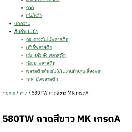
ถาด
เข่ง/หลัว
บทความ
สินค้าแนะนำ
กระถางต้นไม้พลาสติก
เก้าอี้พลาสติก
เข่ง หลัว ลัง พลาสติก
ถังขยะพลาสติก
พลาสติกสำหรับใช้ในงานทำบุญเลี้ยงพระ
กะละมังพลาสติก
Home
/
ถาด
/ 580TW ถาดสีขาว MK เกรดA
580TW ถาดสีขาว MK เกรดA