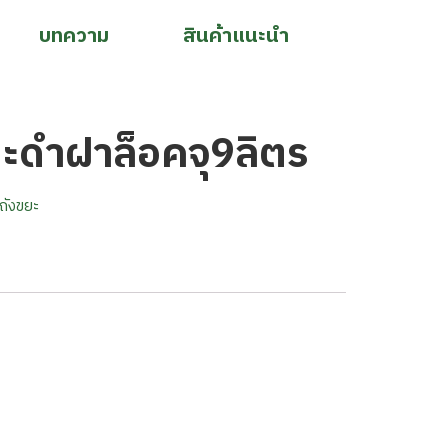
บทความ
สินค้าแนะนำ
ะดำฝาล็อคจุ9ลิตร
/ถังขยะ