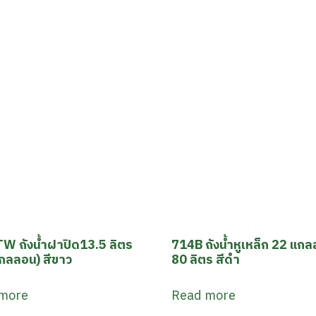
W ถังน้ำฝาปิด13.5 ลิตร
714B ถังน้ำหูเหล็ก 22 แก
กลลอน) สีขาว
80 ลิตร สีดำ
more
Read more