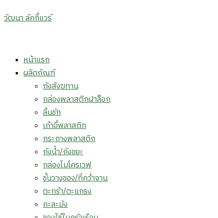
วัฒนา ลัคกี้แวร์
Menu
หน้าแรก
ผลิตภัณฑ์
ถังสังฆทาน
กล่องพลาสติกฝาล็อก
ลิ้นชัก
เก้าอี้พลาสติก
กระถางพลาสติก
ถังน้ำ/ถังขยะ
กล่องไมโครเวฟ
ชั้นวางของ/ที่คว่ำจาน
ตะกร้า/ตะแกรง
กะละมัง
ของใช้ในครัวเรือน