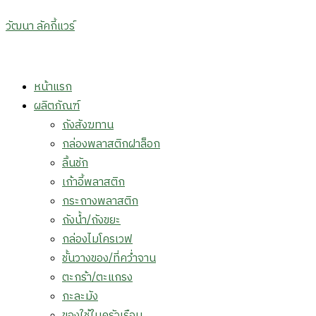
วัฒนา ลัคกี้แวร์
Menu
หน้าแรก
ผลิตภัณฑ์
ถังสังฆทาน
กล่องพลาสติกฝาล็อก
ลิ้นชัก
เก้าอี้พลาสติก
กระถางพลาสติก
ถังน้ำ/ถังขยะ
กล่องไมโครเวฟ
ชั้นวางของ/ที่คว่ำจาน
ตะกร้า/ตะแกรง
กะละมัง
ของใช้ในครัวเรือน