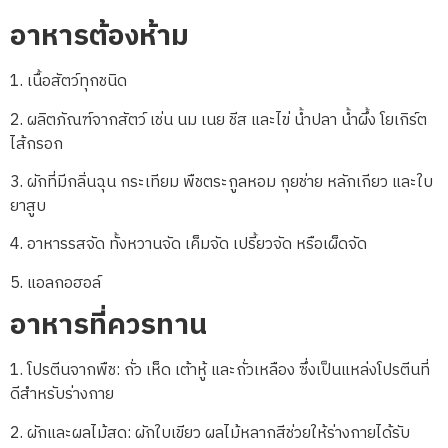
อาหารต้องห้าม
1. เนื้อสัตว์ทุกชนิด
2. ผลิตภัณฑ์จากสัตว์ เช่น นม เนย ชีส และไข่ น้ำปลา น้ำผึ้ง โยเกิร์ต
ไส้กรอก
3. ผักที่มีกลิ่นฉุน กระเทียม พืชตระกูลหอม กุยช่าย หลักเกียว และใบ
ยาสูบ
4. อาหารรสจัด ทั้งหวานจัด เค็มจัด เปรี้ยวจัด หรือเผ็ดจัด
5. แอลกอฮอล์
อาหารที่ควรทาน
1. โปรตีนจากพืช: ถั่ว เห็ด เต้าหู้ และถั่วเหลือง ซึ่งเป็นแหล่งโปรตีนที่
ดีสำหรับร่างกาย
2. ผักและผลไม้สด: ผักใบเขียว ผลไม้หลากสีช่วยให้ร่างกายได้รับ