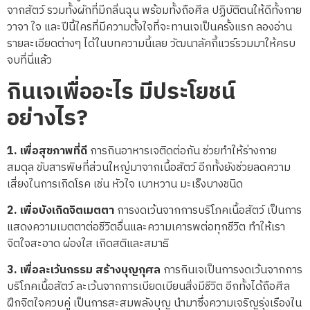
จากสัตว์ รวมทั้งผักที่มีกลิ่นฉุน พร้อมทั้งถือศีล ปฏิบัติตนให้ดีทั้งกาย
วาจา ใจ และปีนี้ใครที่มีความตั้งใจที่จะทานเจเป็นครั้งแรก ลองอ่าน
รายละเอียดต่างๆ ได้ในบทความนี้เลย วัฒนาลัคกี้แวร์รวมมาให้ครบ
จบที่นี่แล้ว
กินเจเพื่ออะไร มีประโยชน์
อย่างไร
?
1.
เพื่อสุขภาพที่ดี
การกินอาหารเจติดต่อกัน ช่วยทำให้ร่างกาย
สมดุล ขับสารพิษที่ส่วนใหญ่มาจากเนื้อสัตว์ อีกทั้งยังช่วยลดความ
เสี่ยงในการเกิดโรค เช่น หัวใจ เบาหวาน มะเร็งบางชนิด
2.
เพื่อบังเกิดจิตเมตตา
การงดเว้นจากการบริโภคเนื้อสัตว์ เป็นการ
แสดงความเมตตาต่อชีวิตอื่นและความเคารพต่อทุกชีวิต ทำให้เรา
จิตใจสะอาด ผ่องใส เกิดสติและสมาธิ
3.
เพื่อละเว้นกรรม สร้างบุญกุศล
การกินเจเป็นการงดเว้นจากการ
บริโภคเนื้อสัตว์ ละเว้นจากการเบียดเบียนสิ่งมีชีวิต อีกทั้งได้ถือศีล
ฝึกจิตใจควบคู่ เป็นการสะสมพลังบุญ นำมาซึ่งความเจริญรุ่งเรืองใน