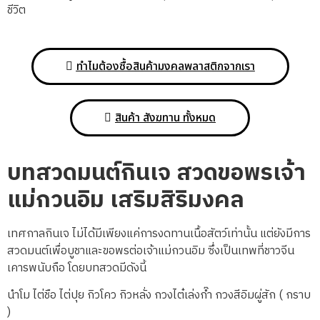
ชีวิต
ทำไมต้องซื้อสินค้ามงคลพลาสติกจากเรา
สินค้า สังฆทาน ทั้งหมด
บทสวดมนต์กินเจ สวดขอพรเจ้า
แม่กวนอิม เสริมสิริมงคล
เทศกาลกินเจ ไม่ได้มีเพียงแค่การงดทานเนื้อสัตว์เท่านั้น แต่ยังมีการ
สวดมนต์เพื่อบูชาและขอพรต่อเจ้าแม่กวนอิม ซึ่งเป็นเทพที่ชาวจีน
เคารพนับถือ โดยบทสวดมีดังนี้
นำโม ไต่ชือ ไต่ปุย กิวโคว กิวหลั่ง กวงไต๋เล่งก๊ำ กวงสีอิมผู่สัก ( กราบ
)