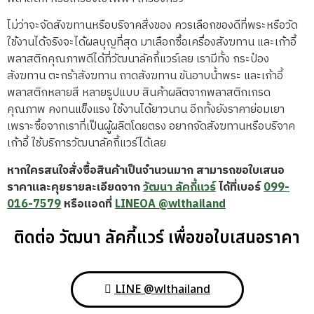
ไม่ว่าจะจัดสังฆทานหรือบริจาคสิ่งของ ควรเลือกของดีที่พระหรือวัด
ใช้งานได้จริงจะได้ผลบุญที่สุด มาเลือกซื้อเครื่องสังฆทาน และเก้าอี้
พลาสติกคุณภาพดีได้ที่วัฒนาลัคกี้แวร์เลย เรามีทั้ง กระป๋อง
สังฆทาน ตะกร้าสังฆทาน ถาดสังฆทาน ขันอาบน้ำพระ และเก้าอี้
พลาสติกหลายสี หลายรูปแบบ สินค้าผลิตจากพลาสติกเกรด
คุณภาพ คงทนแข็งแรง ใช้งานได้ยาวนาน อีกทั้งยังราคาย่อมเยา
เพราะซื้อจากเราที่เป็นผู้ผลิตโดยตรง อยากจัดสังฆทานหรือบริจาค
เก้าอี้ ใช้บริการวัฒนาลัคกี้แวร์ได้เลย
หากใครสนใจสั่งซื้อสินค้าเป็นจำนวนมาก สามารถขอใบเสนอ
ราคาและคุยรายละเอียดจาก
วัฒนา ลัคกี้แวร์
ได้ที่เบอร์
099-
016-7579
หรือแอดที่
LINEOA @wlthailand
ติดต่อ วัฒนา ลัคกี้แวร์ เพื่อขอใบเสนอราคา
LINE @wlthailand