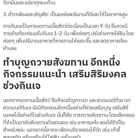
วิตามินและแร่ธาตุครบถ้วน
3. ข้าวกล้องและธัญพืช: เป็นแหล่งพลังงานที่ดีและให้ใยอาหารสูง
การกินเจเป็นการงดทานเนื้อสัตว์ต่อเนื่องเป็นเวลา 9 วัน จึงควรมี
การล้างท้องก่อนเริ่มกินเจ 1-2 วัน เพื่อค่อยๆ ปรับร่างกายให้ชิน โดย
ค่อยๆ เพิ่มปริมาณอาหารที่ควรทานให้เยอะขึ้น และลดอาหารต้อง
ห้ามลง
ทำบุญถวายสังฆทาน อีกหนึ่ง
กิจกรรมแนะนำ เสริมสิริมงคล
ช่วงกินเจ
นอกจากงดทานเนื้อสัตว์ ถือศีลเจริญภาวนา และสวดมนต์ด้วย บท
สวดมนต์กินเจ ยังมีกิจกรรมอีกหนึ่งอย่างที่ช่วยเสริมบุญ เสริมสิริ
มงคลได้อย่างดีในช่วงกินเจ นั่นก็คือ การถวายสังฆทาน โดยเลือกของ
ที่จำเป็นมาจัดสังฆทานด้วยตนเอง เช่น อาหารแห้ง ของใช้จำเป็น
สำหรับพระ นอกจากนี้อาจจะเลือกบริจาคของให้วัด เช่น เก้าอี้
พลาสติก หรือเครื่องใช้ไฟฟ้า เครื่องครัว