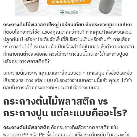
กระถางต้นไม้พลาสติกใหญ่ เปรียบเทียบ
กับกระถางปูน
แบบไหน
ที่ตอบโจทย์การใช้งานของคุณมากกว่ากัน? หากคุณกำลังจะจัดสวน
ปลูกต้นไม้ หรือหาไอเดียจัดพื้นที่สีเขียวในบ้านหรือร้านค้า การเลือก
กระถางต้นไม้ที่เหมาะสมถือเป็นเรื่องสำคัญไม่น้อย ซึ่งคำถามยอดฮิต
ที่หลายคนต่างสงสัยคือ ควรใช้กระถางแบบไหน จะใช้กระถางปูนดี
หรือกระถางพลาสติกดี?
บทความนี้เราจะพาคุณมาเจาะลึกแบบชัด ๆ ทุกแง่มุม ถึงข้อดีและข้อ
เสียของกระถางแต่ละแบบ รับรองว่าอ่านบทความนี้แล้ว คุณจะได้คำ
ตอบในการเลือกกระถางที่เหมาะสมได้อย่างแน่นอน
กระถางต้นไม้พลาสติก
vs
กระถางปูน แต่ละแบบคืออะไร
?
กระถางต้นไม้พลาสติก
คือกระถางที่ผลิตจากพลาสติก เช่น
พลาสติก PP หรือ PE ซึ่งมีคุณสมบัติแข็งแรง ยืดหยุ่น ไม่เปราะง่าย