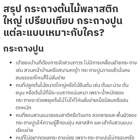
สรุป
กระถางต้นไม้พลาสติก
ใหญ่ เปรียบเทียบ กระถางปูน
แต่ละแบบเหมาะกับใคร
?
กระถางปูน
เจ้าของบ้านที่ต้องการจัดสวนถาวร ไม่มีการเคลื่อนย้ายกระถาง
เช่น สวนหน้าบ้านหรือสนามหญ้า กระถางปูนวางแล้วมั่นคง
ลมแรงแค่ไหนก็ไม่ล้มง่าย
คนที่ปลูกต้นไม้ขนาดใหญ่หรือไม้ยืนต้น เช่น ต้นมะม่วง ต้น
ขนุน หรือต้นไม้ที่มีระบบรากแน่นหนา เพราะน้ำหนักของ
กระถางจะช่วยพยุงต้นไม้ไม่ให้โค่นล้มง่ายเมื่อมีลมหรือฝน
ตกหนัก
คนที่ชอบสวนแนวธรรมชาติหรือวินเทจ ลวดลายและพื้นผิวของ
กระถางปูนให้ความรู้สึกอบอุ่น คลาสสิก และเข้ากับสวนแบบ
เรียบง่าย
คนที่ไม่อยากดูแลกระถางบ่อย เพราะกระถางปูนไม่กรอบหรือ