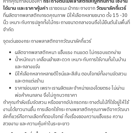
หากคุณกำลังมองหา
กระถางต้นไม้พลาสติกใหญ่ที่ทนทาน ใช้งาน
ได้นาน และราคาคุ้มค่า
เราขอแนะนำกระถางจาก
วัฒนาลัคกี้แวร์
ที่ผลิตจากพลาสติกเกรดคุณภาพ มีให้เลือกหลายขนาด ตั้ง 15 -30
นิ้ว เหมาะกับการปลูกทั้งไม้กระถางขนาดกลางจนถึงไม้ยืนต้นในพื้นที่
จำกัด
จุดเด่นของกระถางพลาสติกจากวัฒนาลัคกี้แวร์
ผลิตจากพลาสติกหนา แข็งแรง ทนแดด ไม่กรอบแตกง่าย
น้ำหนักเบา เคลื่อนย้ายสะดวก เหมาะกับการใช้งานทั้งในบ้าน
และกลางแจ้ง
มีให้เลือกหลากหลายดีไซน์และสีสัน ตอบโจทย์ทั้งงานจัดสวน
และตกแต่งร้าน
ราคาย่อมเยา เพราะเราผลิตและจำหน่ายเองโดยตรง ไม่ผ่าน
พ่อค้าคนกลาง จึงไม่ถูกบวกราคา
ถ้าคุณกำลังเริ่มจัดสวน หรืออยากอัปเกรดกระถางต้นไม้ที่ใช้อยู่ให้ใช้
งานได้ยาวนานขึ้น การเลือกใช้กระถางพลาสติกคุณภาพดีจากวัฒนา
ลัคกี้แวร์คือทางเลือกที่ตอบโจทย์ ทั้งเรื่องของความแข็งแรง ความ
สวยงาม และความคุ้มค่าในระยะยาว