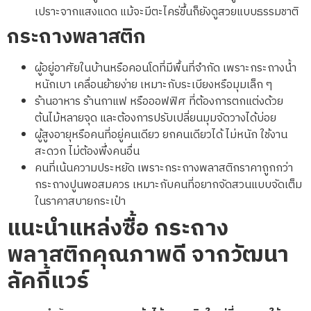
เปราะจากแสงแดด แม้จะมีตะไคร่ขึ้นก็ยังดูสวยแบบธรรมชาติ
กระถางพลาสติก
ผู้อยู่อาศัยในบ้านหรือคอนโดที่มีพื้นที่จำกัด เพราะกระถางน้ำ
หนักเบา เคลื่อนย้ายง่าย เหมาะกับระเบียงหรือมุมเล็ก ๆ
ร้านอาหาร ร้านกาแฟ หรือออฟฟิศ ที่ต้องการตกแต่งด้วย
ต้นไม้หลายจุด และต้องการปรับเปลี่ยนมุมจัดวางได้บ่อย
ผู้สูงอายุหรือคนที่อยู่คนเดียว ยกคนเดียวได้ ไม่หนัก ใช้งาน
สะดวก ไม่ต้องพึ่งคนอื่น
คนที่เน้นความประหยัด เพราะกระถางพลาสติกราคาถูกกว่า
กระถางปูนพอสมควร เหมาะกับคนที่อยากจัดสวนแบบจัดเต็ม
ในราคาสบายกระเป๋า
แนะนำแหล่งซื้อ กระถาง
พลาสติกคุณภาพดี จากวัฒนา
ลัคกี้แวร์