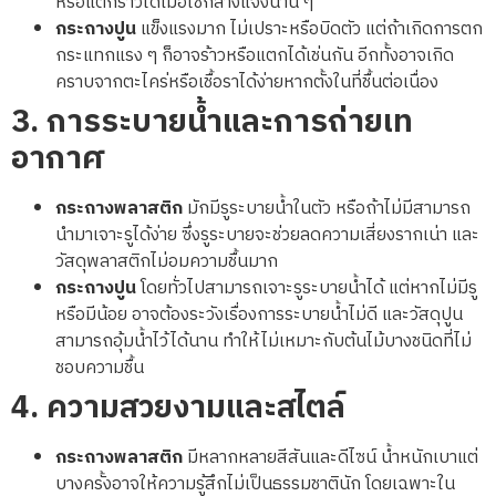
หรือแตกร้าวได้เมื่อใช้กลางแจ้งนาน ๆ
กระถางปูน
แข็งแรงมาก ไม่เปราะหรือบิดตัว แต่ถ้าเกิดการตก
กระแทกแรง ๆ ก็อาจร้าวหรือแตกได้เช่นกัน อีกทั้งอาจเกิด
คราบจากตะไคร่หรือเชื้อราได้ง่ายหากตั้งในที่ชื้นต่อเนื่อง
3.
การระบายน้ำและการถ่ายเท
อากาศ
กระถางพลาสติก
มักมีรูระบายน้ำในตัว หรือถ้าไม่มีสามารถ
นำมาเจาะรูได้ง่าย ซึ่งรูระบายจะช่วยลดความเสี่ยงรากเน่า และ
วัสดุพลาสติกไม่อมความชื้นมาก
กระถางปูน
โดยทั่วไปสามารถเจาะรูระบายน้ำได้ แต่หากไม่มีรู
หรือมีน้อย อาจต้องระวังเรื่องการระบายน้ำไม่ดี และวัสดุปูน
สามารถอุ้มน้ำไว้ได้นาน ทำให้ไม่เหมาะกับต้นไม้บางชนิดที่ไม่
ชอบความชื้น
4.
ความสวยงามและสไตล์
กระถางพลาสติก
มีหลากหลายสีสันและดีไซน์ น้ำหนักเบาแต่
บางครั้งอาจให้ความรู้สึกไม่เป็นธรรมชาตินัก โดยเฉพาะใน