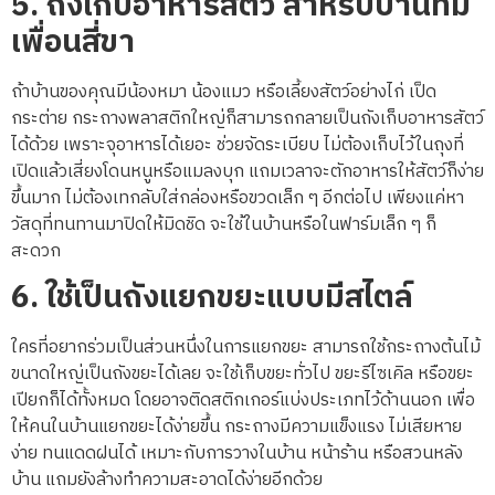
5.
ถังเก็บอาหารสัตว์ สำหรับบ้านที่มี
เพื่อนสี่ขา
ถ้าบ้านของคุณมีน้องหมา น้องแมว หรือเลี้ยงสัตว์อย่างไก่ เป็ด
กระต่าย กระถางพลาสติกใหญ่ก็สามารถกลายเป็นถังเก็บอาหารสัตว์
ได้ด้วย เพราะจุอาหารได้เยอะ ช่วยจัดระเบียบ ไม่ต้องเก็บไว้ในถุงที่
เปิดแล้วเสี่ยงโดนหนูหรือแมลงบุก แถมเวลาจะตักอาหารให้สัตว์ก็ง่าย
ขึ้นมาก ไม่ต้องเทกลับใส่กล่องหรือขวดเล็ก ๆ อีกต่อไป เพียงแค่หา
วัสดุที่ทนทานมาปิดให้มิดชิด จะใช้ในบ้านหรือในฟาร์มเล็ก ๆ ก็
สะดวก
6.
ใช้เป็นถังแยกขยะแบบมีสไตล์
ใครที่อยากร่วมเป็นส่วนหนึ่งในการแยกขยะ สามารถใช้กระถางต้นไม้
ขนาดใหญ่เป็นถังขยะได้เลย จะใช้เก็บขยะทั่วไป ขยะรีไซเคิล หรือขยะ
เปียกก็ได้ทั้งหมด โดยอาจติดสติกเกอร์แบ่งประเภทไว้ด้านนอก เพื่อ
ให้คนในบ้านแยกขยะได้ง่ายขึ้น กระถางมีความแข็งแรง ไม่เสียหาย
ง่าย ทนแดดฝนได้ เหมาะกับการวางในบ้าน หน้าร้าน หรือสวนหลัง
บ้าน แถมยังล้างทำความสะอาดได้ง่ายอีกด้วย