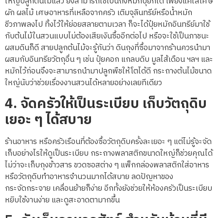
ใหญ่ปลูกต้นไม้แล้ว ยังสามารถใช้เป็นถังหมักปุ๋ยก็ได้ เพียงแค่ใส่เศษ
ผัก ผลไม้ เศษอาหารที่เหลือจากครัว เติมจุลินทรีย์หรือน้ำหมัก
ชีวภาพลงไป ทิ้งไว้ให้ย่อยสลายตามเวลา ก็จะได้ปุ๋ยหมักอินทรีย์มาใช้
กับต้นไม้ในสวนแบบไม่ต้องเสียเงินซื้ออีกต่อไป หรือจะใช้เป็นภาชนะ
ผสมดินก็ดี สายปลูกต้นไม้จะรู้กันว่า ดินถุงที่ซื้อมาจากร้านควรนำมา
ผสมกับอินทรียวัตถุอื่น ๆ เช่น ปุ๋ยคอก แกลบดิบ มูลไส้เดือน ฯลฯ และ
หมักไว้ก่อนจึงจะสามารถนำมาปลูกพืชให้โตได้ดี กระถางต้นไม้ขนาด
ใหญ่นับว่าช่วยเรื่องงานสวนได้หลายอย่างเลยทีเดียว
4.
จัดครัวให้เป็นระเบียบ เก็บวัตถุดิบ
เยอะ ๆ ได้สบาย
ร้านอาหาร หรือครัวเรือนที่ต้องซื้อวัตถุดิบครั้งละเยอะ ๆ แต่ไม่รู้จะจัด
เก็บอย่างไรให้ดูเป็นระเบียบ กระถางพลาสติกขนาดใหญ่ก็ช่วยคุณได้
ไม่ว่าจะเก็บถุงข้าวสาร ขวดซอสต่าง ๆ แพ็กกล่องพลาสติกใส่อาหาร
หรือวัตถุดิบทำอาหารจำนวนมากได้สบาย ลดปัญหาของ
กระจัดกระจาย เคลื่อนย้ายก็ง่าย อีกทั้งยังช่วยให้ห้องครัวเป็นระเบียบ
หยิบใช้งานง่าย และดูสะอาดตามากขึ้น