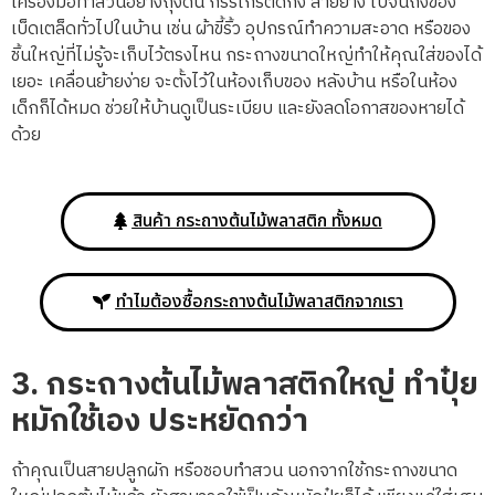
เครื่องมือทำสวนอย่างถุงดิน กรรไกรตัดกิ่ง สายยาง ไปจนถึงของ
เบ็ดเตล็ดทั่วไปในบ้าน เช่น ผ้าขี้ริ้ว อุปกรณ์ทำความสะอาด หรือของ
ชิ้นใหญ่ที่ไม่รู้จะเก็บไว้ตรงไหน กระถางขนาดใหญ่ทำให้คุณใส่ของได้
เยอะ เคลื่อนย้ายง่าย จะตั้งไว้ในห้องเก็บของ หลังบ้าน หรือในห้อง
เด็กก็ได้หมด ช่วยให้บ้านดูเป็นระเบียบ และยังลดโอกาสของหายได้
ด้วย
สินค้า กระถางต้นไม้พลาสติก ทั้งหมด
ทำไมต้องซื้อกระถางต้นไม้พลาสติกจากเรา
3.
กระถางต้นไม้พลาสติกใหญ่
ทำปุ๋ย
หมักใช้เอง ประหยัดกว่า
ถ้าคุณเป็นสายปลูกผัก หรือชอบทำสวน นอกจากใช้กระถางขนาด