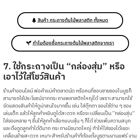
สินค้า กระถางต้นไม้พลาสติก ทั้งหมด
ทำไมต้องซื้อกระถางต้นไม้พลาสติกจากเรา
7.
ใช้กระถางเป็น
“
กล่องสุ่ม
”
หรือ
เอาไว้ใส่โชว์สินค้า
ร้านค้าออนไลน์ พ่อค้าแม่ค้าตลาดนัด หรือคนที่ชอบขายของในบูธก็
สามารถใช้ประโยชน์จากกระถางพลาสติกใหญ่ได้ เพราะสามารถใช้
จัดแสดงสินค้าให้ดูน่าสนใจมากขึ้น เช่น ใส่ตุ๊กตา ของใช้ต่าง ๆ ของ
เล่นเด็ก แล้วให้ลูกค้าหยิบดูได้สะดวก หรือจะเปลี่ยนเป็น “กล่องสุ่ม”
ใส่ของหลาย ๆ ชิ้นให้ลูกค้าเลือกแบบลุ้น ๆ ก็ได้ ช่วยเพิ่มความสนุก
และดึงดูดลูกค้าได้ดีมาก กระถางมีขนาดใหญ่ ทำให้ใส่ของได้เยอะ
เคลื่อนย้ายสะดวก เหมาะสำหรับร้านค้าที่ต้องตั้งบูธตามงานแฟร์ งาน