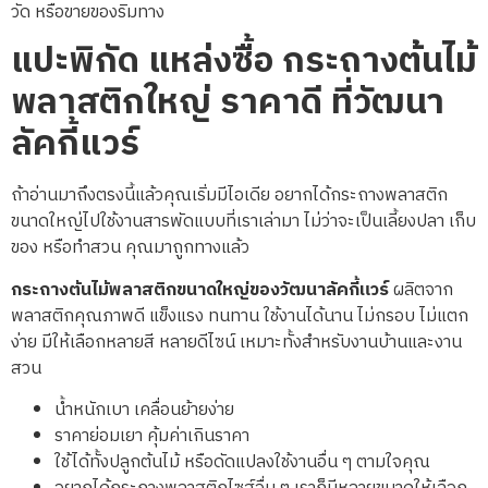
วัด หรือขายของริมทาง
แปะพิกัด แหล่งซื้อ
กระถางต้นไม้
พลาสติกใหญ่
ราคาดี ที่วัฒนา
ลัคกี้แวร์
ถ้าอ่านมาถึงตรงนี้แล้วคุณเริ่มมีไอเดีย อยากได้กระถางพลาสติก
ขนาดใหญ่ไปใช้งานสารพัดแบบที่เราเล่ามา ไม่ว่าจะเป็นเลี้ยงปลา เก็บ
ของ หรือทำสวน คุณมาถูกทางแล้ว
กระถางต้นไม้พลาสติกขนาดใหญ่ของวัฒนาลัคกี้แวร์
ผลิตจาก
พลาสติกคุณภาพดี แข็งแรง ทนทาน ใช้งานได้นาน ไม่กรอบ ไม่แตก
ง่าย มีให้เลือกหลายสี หลายดีไซน์ เหมาะทั้งสำหรับงานบ้านและงาน
สวน
น้ำหนักเบา เคลื่อนย้ายง่าย
ราคาย่อมเยา คุ้มค่าเกินราคา
ใช้ได้ทั้งปลูกต้นไม้ หรือดัดแปลงใช้งานอื่น ๆ ตามใจคุณ