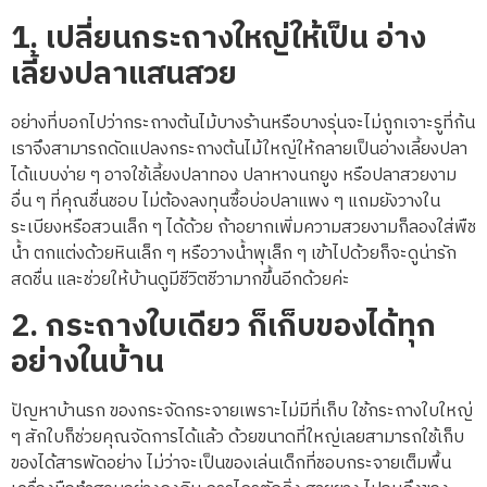
1.
เปลี่ยนกระถางใหญ่ให้เป็น อ่าง
เลี้ยงปลาแสนสวย
อย่างที่บอกไปว่ากระถางต้นไม้บางร้านหรือบางรุ่นจะไม่ถูกเจาะรูที่ก้น
เราจึงสามารถดัดแปลงกระถางต้นไม้ใหญ่ให้กลายเป็นอ่างเลี้ยงปลา
ได้แบบง่าย ๆ อาจใช้เลี้ยงปลาทอง ปลาหางนกยูง หรือปลาสวยงาม
อื่น ๆ ที่คุณชื่นชอบ ไม่ต้องลงทุนซื้อบ่อปลาแพง ๆ แถมยังวางใน
ระเบียงหรือสวนเล็ก ๆ ได้ด้วย ถ้าอยากเพิ่มความสวยงามก็ลองใส่พืช
น้ำ ตกแต่งด้วยหินเล็ก ๆ หรือวางน้ำพุเล็ก ๆ เข้าไปด้วยก็จะดูน่ารัก
สดชื่น และช่วยให้บ้านดูมีชีวิตชีวามากขึ้นอีกด้วยค่ะ
2.
กระถางใบเดียว ก็เก็บของได้ทุก
อย่างในบ้าน
ปัญหาบ้านรก ของกระจัดกระจายเพราะไม่มีที่เก็บ ใช้กระถางใบใหญ่
ๆ สักใบก็ช่วยคุณจัดการได้แล้ว ด้วยขนาดที่ใหญ่เลยสามารถใช้เก็บ
ของได้สารพัดอย่าง ไม่ว่าจะเป็นของเล่นเด็กที่ชอบกระจายเต็มพื้น