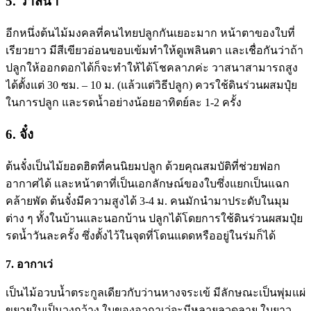
5. วาสนา
อีกหนึ่งต้นไม้มงคลที่คนไทยปลูกกันเยอะมาก หน้าตาของใบที่
เรียวยาว มีสีเขียวอ่อนขอบเข้มทำให้ดูเพลินตา และเชื่อกันว่าถ้า
ปลูกให้ออกดอกได้ก็จะทำให้ได้โชคลาภค่ะ วาสนาสามารถสูง
ได้ตั้งแต่ 30 ซม. – 10 ม. (แล้วแต่วิธีปลูก) ควรใช้ดินร่วนผสมปุ๋ย
ในการปลูก และรดน้ำอย่างน้อยอาทิตย์ละ 1-2 ครั้ง
6. จั๋ง
ต้นจั๋งเป็นไม้ยอดฮิตที่คนนิยมปลูก ด้วยคุณสมบัติที่ช่วยฟอก
อากาศได้ และหน้าตาที่เป็นเอกลักษณ์ของใบซึ่งแยกเป็นแฉก
คล้ายพัด ต้นจั๋งมีความสูงได้ 3-4 ม. คนมักนำมาประดับในมุม
ต่าง ๆ ทั้งในบ้านและนอกบ้าน ปลูกได้โดยการใช้ดินร่วนผสมปุ๋ย
รดน้ำวันละครั้ง ซึ่งตั้งไว้ในจุดที่โดนแดดหรืออยู่ในร่มก็ได้
7. อากาเว่
เป็นไม้อวบน้ำตระกูลเดียวกับว่านหางจระเข้ มีลักษณะเป็นพุ่มแผ่
ขยายใบเป็นวงกว้าง ใบของอากาเว่จะมีหลายลวดลาย ใบยาว