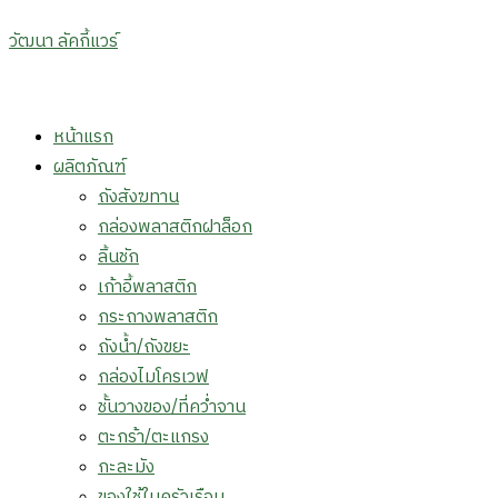
วัฒนา ลัคกี้แวร์
Menu
หน้าแรก
ผลิตภัณฑ์
ถังสังฆทาน
กล่องพลาสติกฝาล็อก
ลิ้นชัก
เก้าอี้พลาสติก
กระถางพลาสติก
ถังน้ำ/ถังขยะ
กล่องไมโครเวฟ
ชั้นวางของ/ที่คว่ำจาน
ตะกร้า/ตะแกรง
กะละมัง
ของใช้ในครัวเรือน