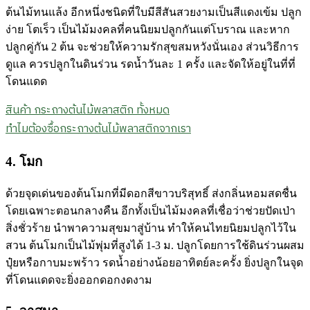
ต้นไม้ทนแล้ง อีกหนึ่งชนิดที่ใบมีสีสันสวยงามเป็นสีแดงเข้ม ปลูก
ง่าย โตเร็ว เป็นไม้มงคลที่คนนิยมปลูกกันแต่โบราณ และหาก
ปลูกคู่กัน 2 ต้น จะช่วยให้ความรักสุขสมหวังนั่นเอง ส่วนวิธีการ
ดูแล ควรปลูกในดินร่วน รดน้ำวันละ 1 ครั้ง และจัดให้อยู่ในที่ที่
โดนแดด
สินค้า กระถางต้นไม้พลาสติก ทั้งหมด
ทำไมต้องซื้อกระถางต้นไม้พลาสติกจากเรา
4. โมก
ด้วยจุดเด่นของต้นโมกที่มีดอกสีขาวบริสุทธิ์ ส่งกลิ่นหอมสดชื่น
โดยเฉพาะตอนกลางคืน อีกทั้งเป็นไม้มงคลที่เชื่อว่าช่วยปัดเป่า
สิ่งชั่วร้าย นำพาความสุขมาสู่บ้าน ทำให้คนไทยนิยมปลูกไว้ใน
สวน ต้นโมกเป็นไม้พุ่มที่สูงได้ 1-3 ม. ปลูกโดยการใช้ดินร่วนผสม
ปุ๋ยหรือกาบมะพร้าว รดน้ำอย่างน้อยอาทิตย์ละครั้ง ยิ่งปลูกในจุด
ที่โดนแดดจะยิ่งออกดอกงดงาม