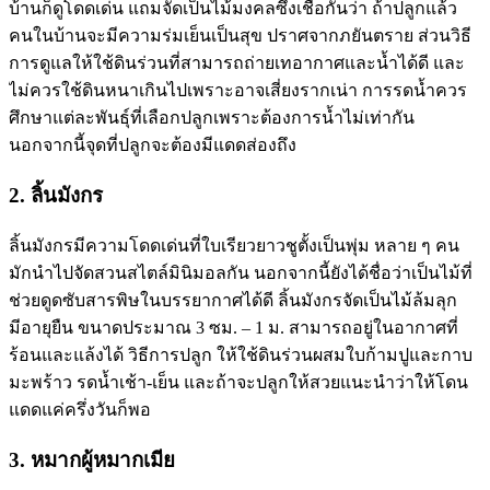
บ้านก็ดูโดดเด่น แถมจัดเป็นไม้มงคลซึ่งเชื่อกันว่า ถ้าปลูกแล้ว
คนในบ้านจะมีความร่มเย็นเป็นสุข ปราศจากภยันตราย ส่วนวิธี
การดูแลให้ใช้ดินร่วนที่สามารถถ่ายเทอากาศและน้ำได้ดี และ
ไม่ควรใช้ดินหนาเกินไปเพราะอาจเสี่ยงรากเน่า การรดน้ำควร
ศึกษาแต่ละพันธ์ุที่เลือกปลูกเพราะต้องการน้ำไม่เท่ากัน
นอกจากนี้จุดที่ปลูกจะต้องมีแดดส่องถึง
2. ลิ้นมังกร
ลิ้นมังกรมีความโดดเด่นที่ใบเรียวยาวชูตั้งเป็นพุ่ม หลาย ๆ คน
มักนำไปจัดสวนสไตล์มินิมอลกัน นอกจากนี้ยังได้ชื่อว่าเป็นไม้ที่
ช่วยดูดซับสารพิษในบรรยากาศได้ดี ลิ้นมังกรจัดเป็นไม้ล้มลุก
มีอายุยืน ขนาดประมาณ 3 ซม. – 1 ม. สามารถอยู่ในอากาศที่
ร้อนและแล้งได้ วิธีการปลูก ให้ใช้ดินร่วนผสมใบก้ามปูและกาบ
มะพร้าว รดน้ำเช้า-เย็น และถ้าจะปลูกให้สวยแนะนำว่าให้โดน
แดดแค่ครึ่งวันก็พอ
3. หมากผู้หมากเมีย