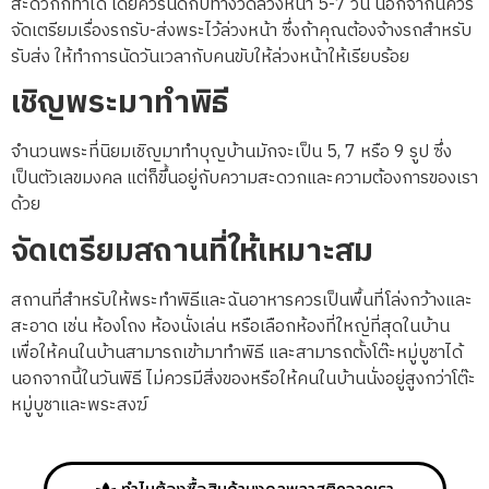
สะดวกก็ทำได้ โดยควรนัดกับทางวัดล่วงหน้า 5-7 วัน นอกจากนี้ควร
จัดเตรียมเรื่องรถรับ-ส่งพระไว้ล่วงหน้า ซึ่งถ้าคุณต้องจ้างรถสำหรับ
รับส่ง ให้ทำการนัดวันเวลากับคนขับให้ล่วงหน้าให้เรียบร้อย
เชิญพระมาทำพิธี
จำนวนพระที่นิยมเชิญมาทำบุญบ้านมักจะเป็น 5, 7 หรือ 9 รูป ซึ่ง
เป็นตัวเลขมงคล แต่ก็ขึ้นอยู่กับความสะดวกและความต้องการของเรา
ด้วย
จัดเตรียมสถานที่ให้เหมาะสม
สถานที่สำหรับให้พระทำพิธีและฉันอาหารควรเป็นพื้นที่โล่งกว้างและ
สะอาด เช่น ห้องโถง ห้องนั่งเล่น หรือเลือกห้องที่ใหญ่ที่สุดในบ้าน
เพื่อให้คนในบ้านสามารถเข้ามาทำพิธี และสามารถตั้งโต๊ะหมู่บูชาได้
นอกจากนี้ในวันพิธี ไม่ควรมีสิ่งของหรือให้คนในบ้านนั่งอยู่สูงกว่าโต๊ะ
หมู่บูชาและพระสงฆ์