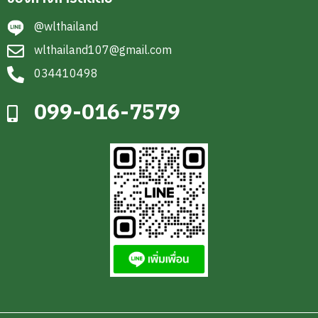
@wlthailand
wlthailand107@gmail.com
034410498
099-016-7579