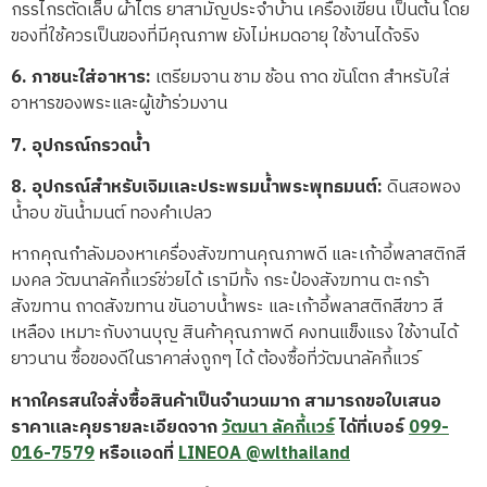
กรรไกรตัดเล็บ ผ้าไตร ยาสามัญประจำบ้าน เครื่องเขียน เป็นต้น โดย
ของที่ใช้ควรเป็นของที่มีคุณภาพ ยังไม่หมดอายุ ใช้งานได้จริง
6.
ภาชนะใส่อาหาร:
เตรียมจาน ชาม ช้อน ถาด ขันโตก สำหรับใส่
อาหารของพระและผู้เข้าร่วมงาน
7.
อุปกรณ์กรวดน้ำ
8.
อุปกรณ์สำหรับเจิมและประพรมน้ำพระพุทธมนต์:
ดินสอพอง
น้ำอบ ขันน้ำมนต์ ทองคำเปลว
หากคุณกำลังมองหาเครื่องสังฆทานคุณภาพดี และเก้าอี้พลาสติกสี
มงคล วัฒนาลัคกี้แวร์ช่วยได้ เรามีทั้ง กระป๋องสังฆทาน ตะกร้า
สังฆทาน ถาดสังฆทาน ขันอาบน้ำพระ และเก้าอี้พลาสติกสีขาว สี
เหลือง เหมาะกับงานบุญ สินค้าคุณภาพดี คงทนแข็งแรง ใช้งานได้
ยาวนาน ซื้อของดีในราคาส่งถูกๆ ได้ ต้องซื้อที่วัฒนาลัคกี้แวร์
หากใครสนใจสั่งซื้อสินค้าเป็นจำนวนมาก สามารถขอใบเสนอ
ราคาและคุยรายละเอียดจาก
วัฒนา ลัคกี้แวร์
ได้ที่เบอร์
099-
016-7579
หรือแอดที่
LINEOA @wlthailand