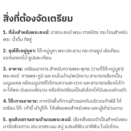
สิ่งที่ต้องจัดเตรียม
1.
ที่นั่งสำหรับพระสงฆ์:
อาสนะสงฆ์ พรม ตาลปัตร กระโถนสำหรับ
พระ น้ำดื่ม ทิชชู่
2.
ชุดโต๊ะหมู่บูชา:
โต๊ะหมู่บูชา พระประธาน กระถางธูป เชิงเทียน
แจกันดอกไม้ ธูปและเทียน
3. อาหาร:
เตรียมอาหาร สำหรับถวายพระพุทธ (วางที่โต๊ะหมู่บูชา)
พระสงฆ์ ศาลพระภูมิ และคนในบ้าน/พนักงาน สามารถเลือกเป็น
เมนูมงคล หรือเมนูปกติได้ตามความสะดวก และสามารถเลือกได้ว่า
จะให้พระฉันแบบล้อมวง หรือจัดเตรียมเป็นขันโตกให้ฉันแบบส่วนตัว
4.
โต๊ะทานอาหาร:
หากจัดพื้นที่ทานข้าวแยกกับบริเวณทำพิธี ให้
เตรียม โต๊ะ เก้าอี้ ผ้าปูโต๊ะ ให้เพียงพอสำหรับพระและผู้เข้าร่วมงาน
5.
ชุดสังฆทานตามจำนวนพระสงฆ์:
เลือกสิ่งของจำเป็นสำหรับพระ
มาจัดสังฆทาน เช่น ยาสระผม สบู่ แปรงสีฟัน ยาสีฟัน ใบมีดโกน