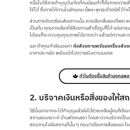
หนึ่งในวิธีการทำบุญวันเกิดที่คนนิยมทำก็คือการถวายส
ใช้ได้ ซึ่งการให้ทานในลักษณะนี้พระพุทธเจ้าตรัสไว้ว่
ส่วนการจัดเตรียมสังฆทานนั้น ควรเลือกสิ่งของที่พระ
เป็นต้น คุณอาจเลือกใช้สังฆทานสำเร็จรูปก็ได้ แต่เรา
ได้เองก็จะควบคุมคุณภาพได้มากกว่า แล้วแต่ความสะ
และถ้าคุณกำลังมองหา
ถังสังฆทานพร้อมเครื่องสังฆ
ราคาประหยัด พร้อมนำไปถวายรับความมงคล
ทำไมต้องซื้อสินค้ามงคลพล
2.
บริจาคเงินหรือสิ่งของให้สถ
วิธีนี้นอกจากจะได้ทำบุญแล้วยังได้ช่วยเหลือผู้คนที่ต้อ
สถานสงเคราะห์ บ้านพักคนชรา ใครสะดวกบริจาคเป็นเงิน
สอบถามไปยังสถานที่นั้น ๆ ก่อนว่าต้องการสิ่งของอะไรเป