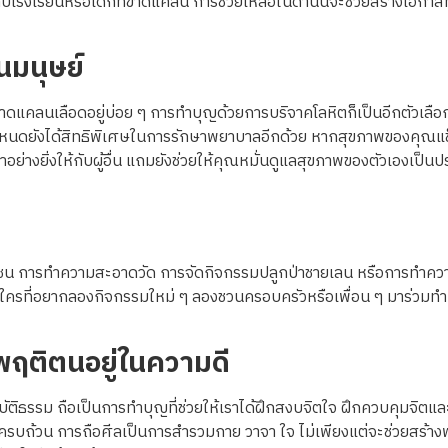
กับโรงเรียนหรือเด็กที่ขาดแคลน การช่วยเหลือในด้านนี้จะช่วยสร้างโอกา
อนมนุษย์
กขาดแคลนเลือดอยู่บ่อย ๆ การทำบุญด้วยการบริจาคโลหิตก็เป็นอีกตัวเลือก
งที่กำหนดยังได้สิทธิพิเศษในการรักษาพยาบาลอีกด้วย หากสุขภาพของคุ
าอย่างยิ่งให้กับผู้อื่น แถมยังช่วยให้คุณหมั่นดูแลสุขภาพของตัวเองเป
มชน การทำความสะอาดวัด การจัดกิจกรรมปลูกป่าชายเลน หรือการทำความ
ีนี้ใครที่อยากลองกิจกรรมใหม่ ๆ ลองชวนครอบครัวหรือเพื่อน ๆ มาร่วมทำ
พฤติตนอยู่ในความดี
ิบัติธรรม ถือเป็นการทำบุญที่ช่วยให้เราได้ฝึกสงบจิตใจ ฝึกควบคุมจิ
ลให้ครบถ้วน การถือศีลเป็นการสำรวมกาย วาจา ใจ ไม่เพียงแต่จะช่วยสร้