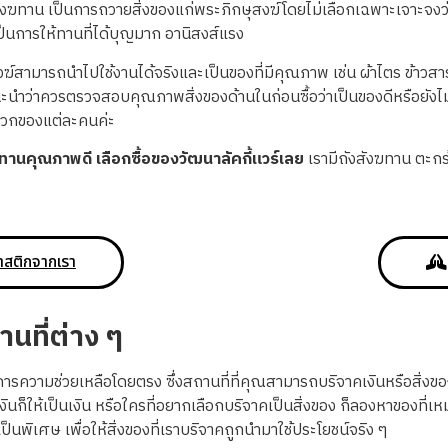
ังฆทาน เป็นการถวายสิ่งของแก่พระภิกษุสงฆ์โดยไม่เลือกเฉพาะเจาะจงว่า
าเป็นการให้ทานที่ได้บุญมาก อานิสงส์แรง
สงฆ์สามารถนำไปใช้งานได้จริงและเป็นของที่มีคุณภาพ เช่น ผ้าไตร ข้าว
แนะนำว่าควรตรวจสอบคุณภาพสิ่งของด้านในก่อนซื้อว่าเป็นของดีหรือยังไ
ดวกของแต่ละคนค่ะ
ทานคุณภาพดี เลือกซื้อของวัฒนาลัคกี้แวร์เลย
เรามีถังสังฆทาน ตะก
าสติกจากเรา
านที่ต่าง ๆ
งการความช่วยเหลือโดยตรง ซึ่งสถานที่ที่คุณสามารถบริจาคเงินหรือสิ่งของ
ก็ให้เป็นเงิน หรือใครที่อยากเลือกบริจาคเป็นสิ่งของ ก็ลองหาของที่เ
็นพิเศษ เพื่อให้สิ่งของที่เราบริจาคถูกนำมาใช้ประโยชน์จริง ๆ