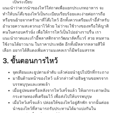
เป็นระเบียบ
แนะนำว่าควรนำของไหว้ใส่ถาดเพื่อแยกประเภทอาหาร จะ
ทำให้บนโต๊ะของไหว้เป็นระเบียบเรียบร้อยและง่ายต่อการถือ
หรือขนย้ายจากครัวมาที่โต๊ะไหว้ อีกทั้งควรเตรียมเก้าอี้สำหรับ
อำนวยความสะดวกเอาไว้ด้วย ไม่ว่าจะใช้วางของหรือให้ญาติ
คนในครอบครัวนั่ง เพื่อให้การไหว้เป็นไปอย่างราบรื่น เรา
แนะนำถาดและเก้าอี้พลาสติกจากวัฒนาลัคกี้แวร์ สวย ทนทาน
ใช้งานได้ยาวนาน ในราคาประหยัด อีกทั้งมีหลากหลายสีให้
เลือก อยากได้สีแดงเพิ่มความมงคลเราก็มีพร้อมสรรพ
3.
ขั้นตอนการไหว้
จุดเทียนและธูปตามลำดับ แล้วค่อยนำธูปไปปักที่กระถาง
มายืนด้านหน้าของไหว้ แล้วกล่าวคำอธิษฐานขอพรจาก
บรรพบุรุษและเทพเจ้า
เมื่อธูปหมดหรือหลังจากไหว้เสร็จแล้ว ให้เผากระดาษเงิน
กระดาษทองที่เตรียมไว้ เพื่อส่งไปให้บรรพบุรุษ
เมื่อไหว้เสร็จแล้ว ปล่อยให้ของไหว้อยู่สักพัก จากนั้นค่อย
นำของไหว้ที่สามารถรับประทานได้มาแบ่งกันใน