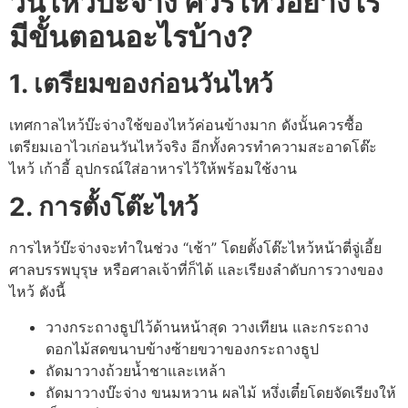
วันไหว้บ๊ะจ่าง ควรไหว้อย่างไร
มีขั้นตอนอะไรบ้าง
?
1.
เตรียมของก่อนวันไหว้
เทศกาลไหว้บ๊ะจ่างใช้ของไหว้ค่อนข้างมาก ดังนั้นควรซื้อ
เตรียมเอาไวเก่อนวันไหว้จริง อีกทั้งควรทำความสะอาดโต๊ะ
ไหว้ เก้าอี้ อุปกรณ์ใส่อาหารไว้ให้พร้อมใช้งาน
2.
การตั้งโต๊ะไหว้
การไหว้บ๊ะจ่างจะทำในช่วง “เช้า” โดยตั้งโต๊ะไหว้หน้าตี่จู่เอี้ย
ศาลบรรพบุรุษ หรือศาลเจ้าที่ก็ได้ และเรียงลำดับการวางของ
ไหว้ ดังนี้
วางกระถางธูปไว้ด้านหน้าสุด วางเทียน และกระถาง
ดอกไม้สดขนาบข้างซ้ายขวาของกระถางธูป
ถัดมาวางถ้วยน้ำชาและเหล้า
ถัดมาวางบ๊ะจ่าง ขนมหวาน ผลไม้ หงึ่งเตี๋ยโดยจัดเรียงให้