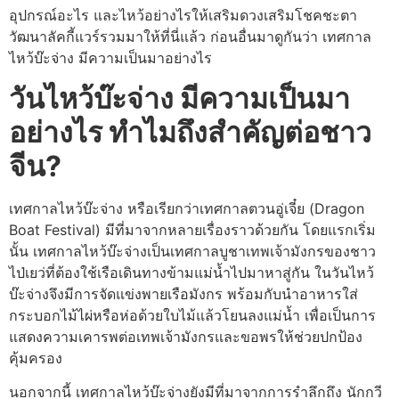
อุปกรณ์อะไร และไหว้อย่างไรให้เสริมดวงเสริมโชคชะตา
วัฒนาลัคกี้แวร์รวมมาให้ที่นี่แล้ว ก่อนอื่นมาดูกันว่า เทศกาล
ไหว้บ๊ะจ่าง มีความเป็นมาอย่างไร
วันไหว้บ๊ะจ่าง มีความเป็นมา
อย่างไร ทำไมถึงสำคัญต่อชาว
จีน
?
เทศกาลไหว้บ๊ะจ่าง หรือเรียกว่าเทศกาลตวนอู่เจี๋ย (Dragon
Boat Festival) มีที่มาจากหลายเรื่องราวด้วยกัน โดยแรกเริ่ม
นั้น เทศกาลไหว้บ๊ะจ่างเป็นเทศกาลบูชาเทพเจ้ามังกรของชาว
ไป่เยว่ที่ต้องใช้เรือเดินทางข้ามแม่น้ำไปมาหาสู่กัน ในวันไหว้
บ๊ะจ่างจึงมีการจัดแข่งพายเรือมังกร พร้อมกับนำอาหารใส่
กระบอกไม้ไผ่หรือห่อด้วยใบไม้แล้วโยนลงแม่น้ำ เพื่อเป็นการ
แสดงความเคารพต่อเทพเจ้ามังกรและขอพรให้ช่วยปกป้อง
คุ้มครอง
นอกจากนี้ เทศกาลไหว้บ๊ะจ่างยังมีที่มาจากการรำลึกถึง นักกวี