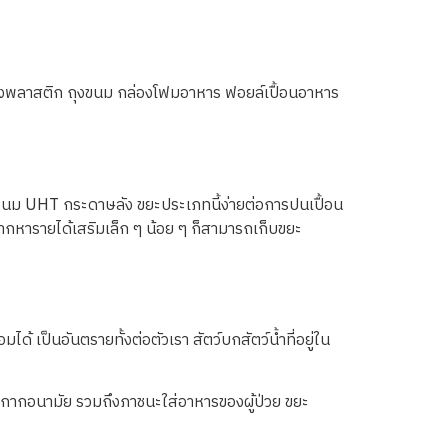
่น ถุงพลาสติก ถุงขนม กล่องโฟมอาหาร ฟอยล์เปื้อนอาหาร
องนม UHT กระดาษลัง ขยะประเภทนี้ง่ายต่อการปนเปื้อน
อยากหารายได้เสริมเล็ก ๆ น้อย ๆ ก็สามารถเก็บขยะ
ด้ เป็นอันตรายทั้งต่อตัวเรา สัตว์บกสัตว์น้ำที่อยู่ใน
หน้ากากอนามัย รวมถึงภาชนะใส่อาหารของผู้ป่วย ขยะ