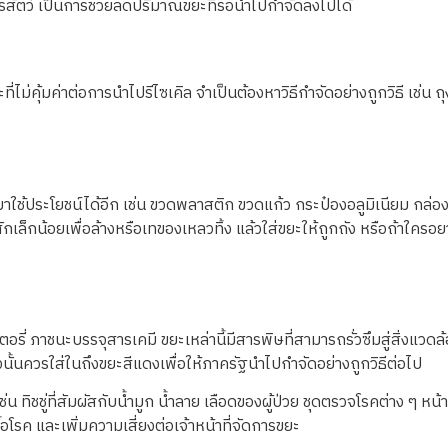
ารสัตว์ เป็นการช่วยลดปริมาณขยะที่รอนำไปกำจัดลงไปได้
ี่ไม่คุ้มค่าต่อการนำไปรีไซเคิล จำเป็นต้องหาวิธีกำจัดอย่างถูกวิธี เช
าใช้ประโยชน์ได้อีก เช่น ขวดพลาสติก ขวดแก้ว กระป๋องอลูมิเนียม กล่
ักเล็กน้อยเพื่อล้างหรือเทของเหลวทิ้ง แล้วใส่ขยะให้ถูกถัง หรือถ้าใคร
 ภาชนะบรรจุสารเคมี ขยะเหล่านี้มีสารพิษที่สามารถรั่วซึมสู่สิ่งแวดล้อมไ
นั้นควรใส่ในถึงขยะสีแดงเพื่อให้ภาครัฐนำไปกำจัดอย่างถูกวิธีต่อไป
น ทิชชู่ที่สัมผัสกับน้ำมูก น้ำลาย เลือดของผู้ป่วย ชุดตรวจโรคต่าง ๆ 
ชื้อโรค และเพิ่มความเสี่ยงต่อเจ้าหน้าที่จัดการขยะ