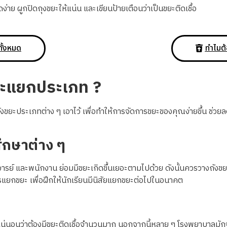
ดง่าย ผูกปิดถุงขยะให้แน่น และเขียนป้ายเตือนว่าเป็นขยะติดเชื้อ
ทั้งหมด
ทำไมต้
ขยะแยกประเภท ?
ขยะประเภทต่าง ๆ เอาไว้ เพื่อทำให้การจัดการขยะของคุณง่ายขึ้น ช่วย
ึกษาต่าง ๆ
าจารย์ และพนักงาน ย่อมมีขยะเกิดขึ้นเยอะตามไปด้วย ดังนั้นควรวางถังขย
การแยกขยะ เพื่อฝึกให้นักเรียนมีนิสัยแยกขยะต่อไปในอนาคต
รค แน่นอนว่าต้องมีขยะติดเชื้อจำนวนมาก นอกจากนี้หลาย ๆ โรงพยาบาลมั