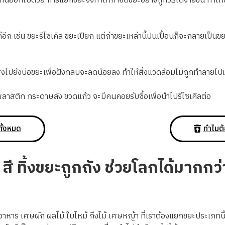
ันออกไปด้วย การแยกขยะจึงทำให้กำจัดขยะอย่างถูกวิธีได้ง่ายขึ้น ทำให
 เช่น ขยะรีไซเคิล ขยะเปียก แต่ถ้าขยะเหล่านี้ปนเปื้อนก็จะกลายเป็นขยะ
่งไปยังบ่อขยะเพื่อฝังกลบจะลดน้อยลง ทำให้สิ่งแวดล้อมไม่ถูกทำลายไปม
ลาสติก กระดาษลัง ขวดแก้ว จะมีคนคอยรับซื้อเพื่อนำไปรีไซเคิลต่อ
ทั้งหมด
ทำไมต้
4
สี ทิ้งขยะถูกถัง ช่วยโลกได้มากกว่า
อาหาร เศษผัก ผลไม้ ใบไหม้ กิ่งไม้ เศษหญ้า ที่เราต้องแยกขยะประเภ