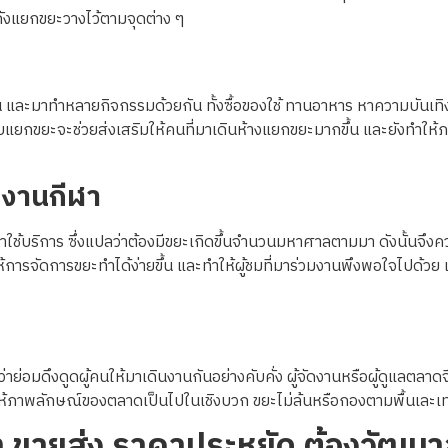
ีถังแยกขยะวางไว้ตามจุดต่าง ๆ
ัน และมาทำหลายกิจกรรมด้วยกัน ทั้งซื้อของใช้ ทานอาหาร หาความบันเทิง
หรับแยกขยะจะช่วยส่งเสริมให้คนที่มาเดินห้างแยกขยะมากขึ้น และยังทำให้ภ
ะงานกีฬา
ใช้บริการ ซึ่งแปลว่าต้องมีขยะเกิดขึ้นจำนวนมหาศาลตามมา ดังนั้นจึงคว
ห้การจัดการขยะทำได้ง่ายขึ้น และทำให้ผู้ชมที่มาร่วมงานพึงพอใจไปด้วย
ว่าย่อมดึงดูดผู้คนให้มาเดินงานกันอย่างคับคั่ง ผู้จัดงานหรือผู้ดูแลตล
้ภาพลักษณ์ของตลาดเป็นไปในเชิงบวก ขยะไม่ล้นหรือกองตามพื้นเละเทะ
ท
ขายส่ง ราคาประหยัด ต้องวัฒนาลั