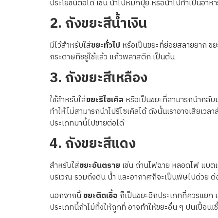
ประโยชน์ต่อได้ เช่น นำไปหมักปุ๋ย หรือนำไปทำเป็นอาห
2.
ถังขยะสีน้ำเงิน
มีไว้สำหรับใส่
ขยะทั่วไป
หรือเป็นขยะที่ย่อยสลายยาก ขยะท
กระดาษทิชชู่ใช้แล้ว แก้วพลาสติก เป็นต้น
3.
ถังขยะสีเหลือง
ใช้สำหรับใส่
ขยะรีไซเคิล
หรือเป็นขยะที่สามารถนำกลับม
ทำให้ไม่สามารถนำไปรีไซเคิลได้ ดังนั้นเราอาจเสียเวลาส
ประเภทมานี้ไปขายต่อได้
4.
ถังขยะสีแดง
สำหรับใส่
ขยะอันตราย
เช่น ถ่านไฟฉาย หลอดไฟ แบตเตอรี่
บริเวณ รวมถึงดิน น้ำ และอากาศก็จะเป็นพิษไปด้วย ดัง
นอกจากนี้
ขยะติดเชื้อ
ก็เป็นขยะอีกประเภทที่ควรแยก เช่
ประเภทนี้ถ้าไม่ทิ้งให้ถูกที่ อาจทำให้ขยะอื่น ๆ ปนเปื้อนเ