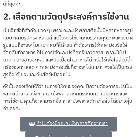
ดีที่สุดค่ะ
2. เลือกตามวัตถุประสงค์การใช้งาน
เป็นอีกข้อที่สำคัญมาก ๆ เพราะกะละมังพลาสติกนั้นมีหลากหลายรูป
แบบ หลายรูปทรง หลายสี แต่ในการใช้งานกับธุรกิจคุณ กะละมังบาง
รูปแบบก็อาจจะไม่เหมาะสมก็ได้ เช่น ถ้าต้องการใช้กะละมังเพื่อใส่
วัตถุดิบทำอาหาร ก็ไม่ควรใช้กะละมังที่สกรีนลวดลาย เพราะใช้ไป
นาน ๆ ลายอาจจะหลุดและปนเปื้อนในอาหารได้ หรือใช้เพื่อใส่สัตว์น้ำ
หรือของทะเลสด ๆ กะละมังทรงเตี้ยก็อาจจะไม่เหมาะ ควรใช้เป็นทรง
สูงที่จุได้เยอะและกันสัตว์หนีออกไป
ดังนั้น ลองเช็กให้ดีว่า ในการใช้งานของคุณ มีความต้องการอะไรเป็น
พิเศษบ้าง แล้วจึงหากะละมังพลาสติกที่ตรงกับความต้องการและ
การใช้งาน คุณก็จะสามารถซื้อ กะละมังพลาสติก ขายส่ง ได้อย่างคุ้ม
ค่าเลยค่ะ
ทำไมต้องซื้อกะละมังพลาสติกจากเรา