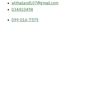
wlthailand107@gmail.com
034410498
099-016-7579