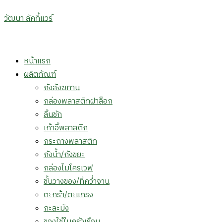
วัฒนา ลัคกี้แวร์
Menu
หน้าแรก
ผลิตภัณฑ์
ถังสังฆทาน
กล่องพลาสติกฝาล็อก
ลิ้นชัก
เก้าอี้พลาสติก
กระถางพลาสติก
ถังน้ำ/ถังขยะ
กล่องไมโครเวฟ
ชั้นวางของ/ที่คว่ำจาน
ตะกร้า/ตะแกรง
กะละมัง
ของใช้ในครัวเรือน