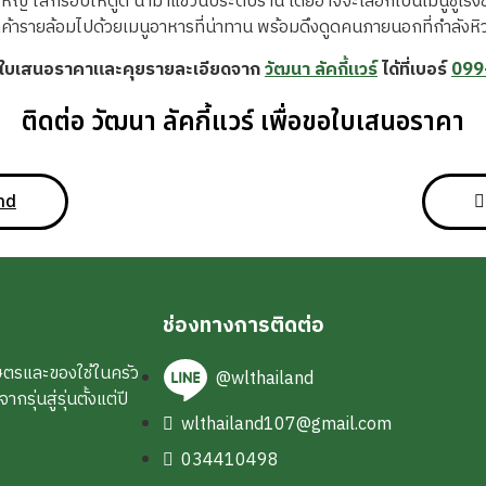
่ ใส่กรอบให้ดูดี นำมาแขวนประดับร้าน โดยอาจจะเลือกเป็นเมนูชูโรงของ
ค้ารายล้อมไปด้วยเมนูอาหารที่น่าทาน พร้อมดึงดูดคนภายนอกที่กำลังหิวอ
ขอใบเสนอราคาและคุยรายละเอียดจาก
วัฒนา ลัคกี้แวร์
ได้ที่เบอร์
099
ติดต่อ วัฒนา ลัคกี้แวร์ เพื่อขอใบเสนอราคา
nd
ช่องทางการติดต่อ
ษตรและของใช้ในครัว
@wlthailand
ุ่นสู่รุ่นตั้งแต่ปี
wlthailand107@gmail.com
034410498