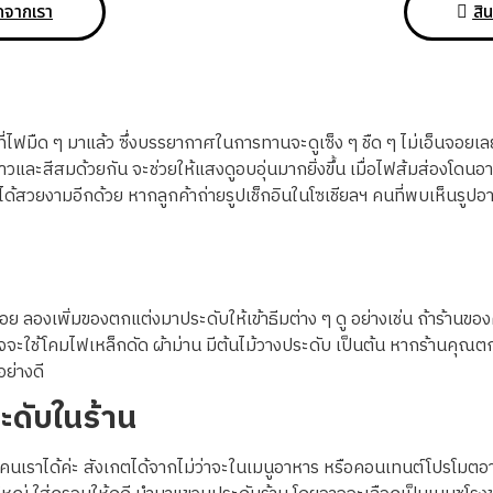
ิกจากเรา
สิน
มืด ๆ มาแล้ว ซึ่งบรรยากาศในการทานจะดูเซ็ง ๆ ชืด ๆ ไม่เอ็นจอยเลย
ขาวและสีสมด้วยกัน จะช่วยให้แสงดูอบอุ่นมากยิ่งขึ้น เมื่อไฟส้มส่องโดน
ได้สวยงามอีกด้วย หากลูกค้าถ่ายรูปเช็กอินในโซเชียลฯ คนที่พบเห็นรูป
อย ลองเพิ่มของตกแต่งมาประดับให้เข้าธีมต่าง ๆ ดู อย่างเช่น ถ้าร้านขอ
อาจจะใช้โคมไฟเหล็กดัด ผ้าม่าน มีต้นไม้วางประดับ เป็นต้น หากร้านคุณ
อย่างดี
ดับในร้าน
เราได้ค่ะ สังเกตได้จากไม่ว่าจะในเมนูอาหาร หรือคอนเทนต์โปรโมตอา