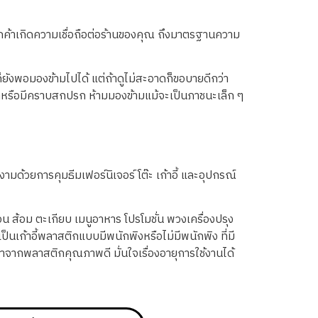
้ลูกค้าเกิดความเชื่อถือต่อร้านของคุณ ถึงมาตรฐานความ
็ยังพอมองข้ามไปได้ แต่ถ้าดูไม่สะอาดก็ขอบายดีกว่า
ูเก่าหรือมีคราบสกปรก ห้ามมองข้ามแม้จะเป็นภาชนะเล็ก ๆ
มด้วยการคุมธีมเฟอร์นิเจอร์ โต๊ะ เก้าอี้ และอุปกรณ์
น ส้อม ตะเกียบ เมนูอาหาร โปรโมชั่น พวงเครื่องปรุง
นเก้าอี้พลาสติกแบบมีพนักพิงหรือไม่มีพนักพิง ที่มี
ำจากพลาสติกคุณภาพดี มั่นใจเรื่องอายุการใช้งานได้