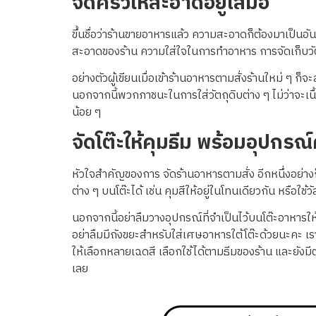
จัดครัวให้สะอาดอยู่เสมอ
ขึ้นชื่อว่าร้านขายอาหารแล้ว ความสะอาดก็ต้องมาเป็นอั
สะอาดของร้าน ความใส่ใจในการทำอาหาร การจัดเก็บวัต
อย่างตัวผู้เขียนเมื่อเข้าร้านอาหารตามสั่งร้านใหม่ 
นอกจากนี้พวกภาชนะในการใส่วัตถุดิบต่าง ๆ ไม่ว่าจะเนื
น้อย ๆ
จัดโต๊ะให้คุมธีม พร้อมอุปกร
หัวใจสำคัญของการ จัดร้านอาหารตามสั่ง อีกหนึ่งอย่างก
ต่าง ๆ บนโต๊ะได้ เช่น คุมสีให้อยู่ในโทนเดียวกัน หรือใ
นอกจากนี้อย่าลืมวางอุปกรณ์ที่จำเป็นไว้บนโต๊ะอาหารใ
อย่าลืมมีถังขยะสำหรับใส่เศษอาหารใต้โต๊ะด้วยนะคะ เรา
ให้เลือกหลายเฉดสี เลือกใช้ได้ตามธีมของร้าน และยังม
เลย