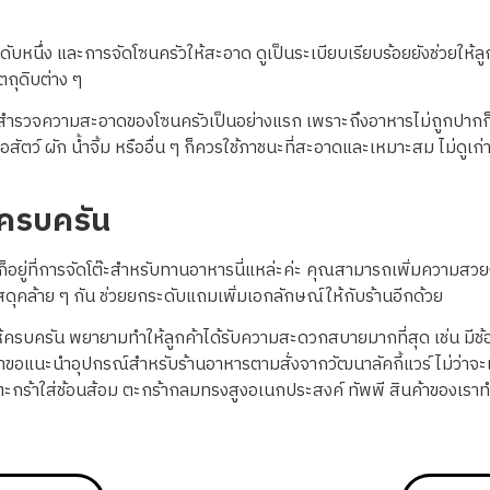
นดับหนึ่ง และการจัดโซนครัวให้สะอาด ดูเป็นระเบียบเรียบร้อยยังช่วยให
ถุดิบต่าง ๆ
ๆ ก็จะสำรวจความสะอาดของโซนครัวเป็นอย่างแรก เพราะถึงอาหารไม่ถูกปากก
้อสัตว์ ผัก น้ำจิ้ม หรืออื่น ๆ ก็ควรใช้ภาชนะที่สะอาดและเหมาะสม ไม่ด
ณ์ครบครัน
็อยู่ที่การจัดโต๊ะสำหรับทานอาหารนี่แหล่ะค่ะ คุณสามารถเพิ่มความสวยงา
ช้วัสดุคล้าย ๆ กัน ช่วยยกระดับแถมเพิ่มเอกลักษณ์ให้กับร้านอีกด้วย
ห้ครบครัน พยายามทำให้ลูกค้าได้รับความสะดวกสบายมากที่สุด เช่น มีช้อ
ขอแนะนำอุปกรณ์สำหรับร้านอาหารตามสั่งจากวัฒนาลัคกี้แวร์ ไม่ว่าจะเป็
ีตะกร้าใส่ช้อนส้อม ตะกร้ากลมทรงสูงอเนกประสงค์ ทัพพี สินค้าของเราท